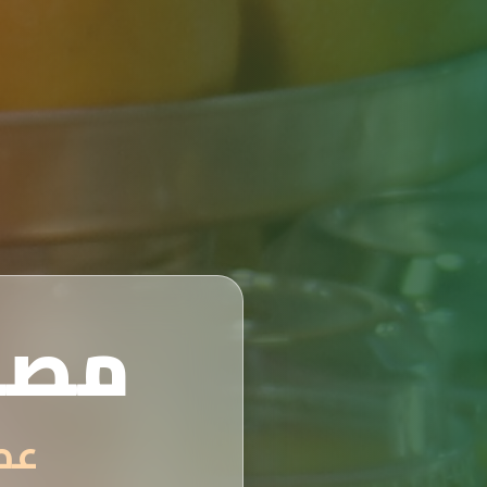
مصن
عصائر