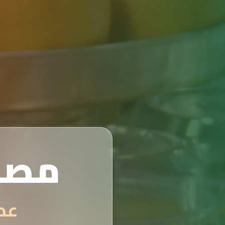
مصن
عصائر