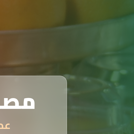
مصن
عصائر