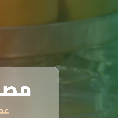
مصن
عصائر