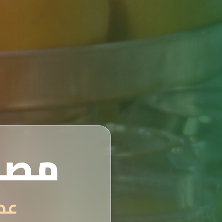
مصن
عصائر