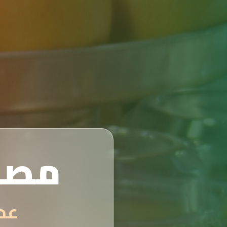
مصن
عصائر