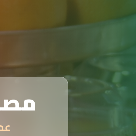
مصن
عصائر