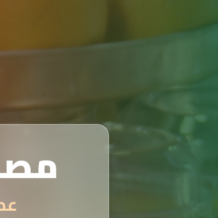
مصن
عصائر