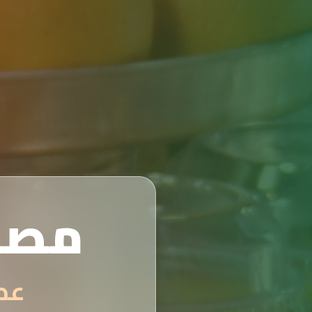
مصن
عصائر