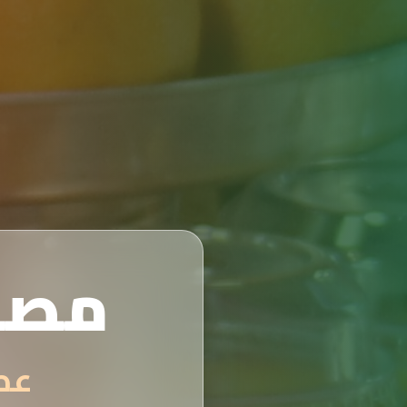
مصن
عصائر