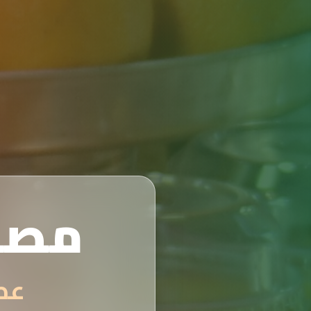
مصن
عصائر